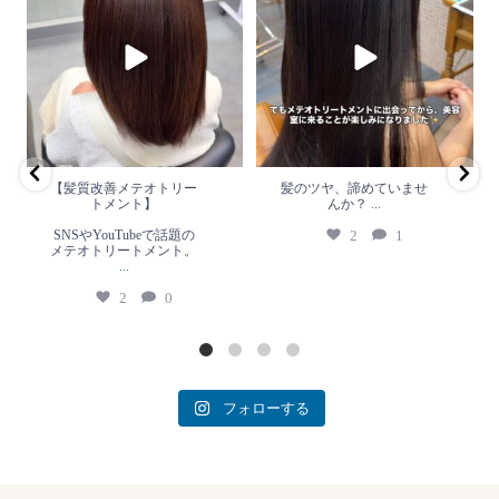
ト】
か？
...
SNSやYouTubeで話題のメテオト
2
1
リートメント。
...
2
0
【髪質改善メテオトリー
髪のツヤ、諦めていませ
トメント】
んか？
...
SNSやYouTubeで話題の
2
1
メテオトリートメント。
...
2
0
フォローする