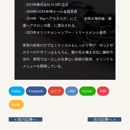
・2015年株式会社ACHIC設立
・2016年COTA年間オール金賞受賞
・2019年「Rayヘアカタログ」にて、「全国＆海外版 厳
選ヘアサロン10選」に選出される。
・2021年オリジナルシャンプー・トリートメント発売
美容の技術だけでなくケミカルもしっかり学び、カットや
カラーのデザインはもちろん、髪の毛を傷ませない施術方
法や、群馬では一人しか出来ない技術の取得、オリジナル
メニューを開発している。
Twitter
Facebook
はてブ
LINE
Pocket
RSS
feedly
« 前の記事へ
次の記事へ »