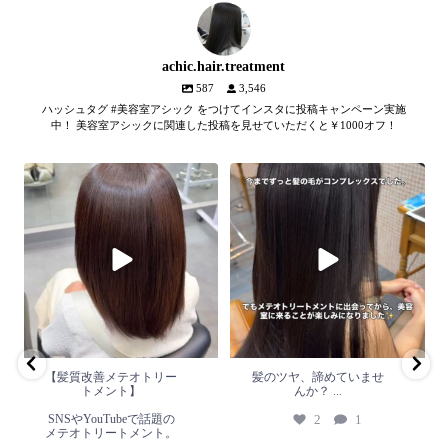
achic.hair.treatment
587
3,546
ハッシュタグ #美容室アシック をつけてインスタに投稿キャンペーン実施
中！ 美容室アシックに関連した投稿を見せていただくと￥1000オフ！
【髪質改善メテオトリートメン
髪のツヤ、諦めていません
ト】
か？
...
SNSやYouTubeで話題のメテオト
2
1
リートメント。
...
2
0
【髪質改善メテオトリー
髪のツヤ、諦めていませ
トメント】
んか？
...
SNSやYouTubeで話題の
2
1
メテオトリートメント。
...