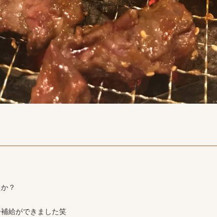
！
たか？
分補給ができました笑