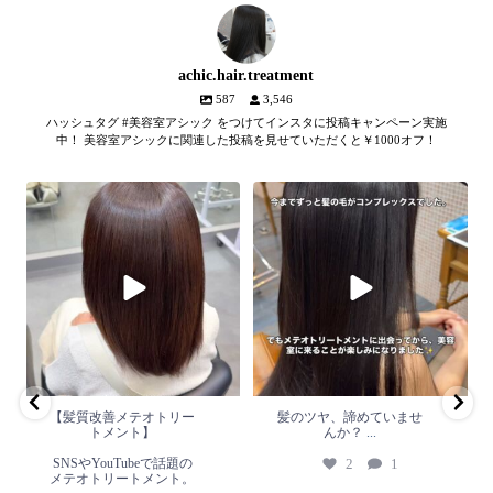
achic.hair.treatment
587
3,546
ハッシュタグ #美容室アシック をつけてインスタに投稿キャンペーン実施
中！ 美容室アシックに関連した投稿を見せていただくと￥1000オフ！
【髪質改善メテオトリートメン
髪のツヤ、諦めていません
ト】
か？
...
SNSやYouTubeで話題のメテオト
2
1
リートメント。
...
2
0
【髪質改善メテオトリー
髪のツヤ、諦めていませ
トメント】
んか？
...
SNSやYouTubeで話題の
2
1
メテオトリートメント。