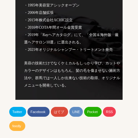
・1995年美容室アシックオープン
・2006年店舗拡張
・2015年株式会社ACHIC設立
・2016年COTA年間オール金賞受賞
・2019年「Rayヘアカタログ」にて、「全国＆海外版 厳
選ヘアサロン10選」に選出される。
・2021年オリジナルシャンプー・トリートメント発売
美容の技術だけでなくケミカルもしっかり学び、カットや
カラーのデザインはもちろん、髪の毛を傷ませない施術方
法や、群馬では一人しか出来ない技術の取得、オリジナル
メニューを開発している。
Twitter
Facebook
はてブ
LINE
Pocket
RSS
feedly