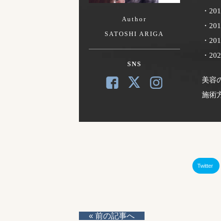
・20
Author
・20
SATOSHI ARIGA
・2
・2
SNS
美容
施術
Twitter
« 前の記事へ