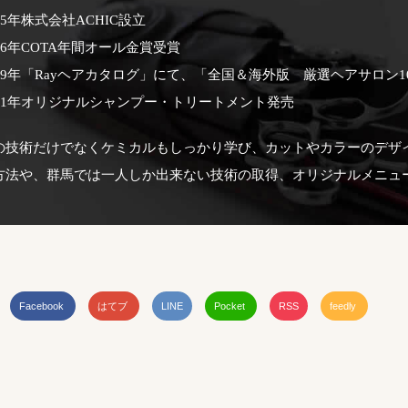
15年株式会社ACHIC設立
16年COTA年間オール金賞受賞
019年「Rayヘアカタログ」にて、「全国＆海外版 厳選ヘアサロン
021年オリジナルシャンプー・トリートメント発売
の技術だけでなくケミカルもしっかり学び、カットやカラーのデザ
方法や、群馬では一人しか出来ない技術の取得、オリジナルメニュ
Facebook
はてブ
LINE
Pocket
RSS
feedly