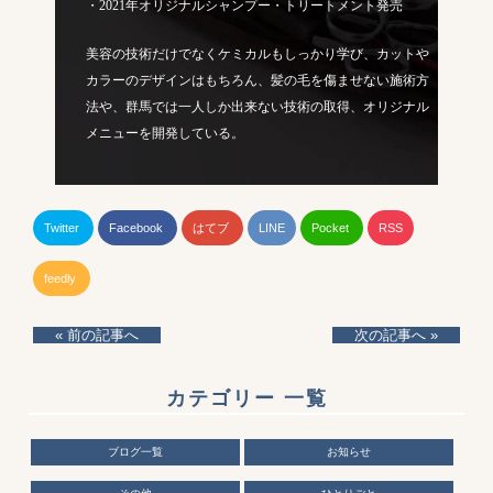
・2021年オリジナルシャンプー・トリートメント発売
美容の技術だけでなくケミカルもしっかり学び、カットや
カラーのデザインはもちろん、髪の毛を傷ませない施術方
法や、群馬では一人しか出来ない技術の取得、オリジナル
メニューを開発している。
Twitter
Facebook
はてブ
LINE
Pocket
RSS
feedly
« 前の記事へ
次の記事へ »
カテゴリー 一覧
ブログ一覧
お知らせ