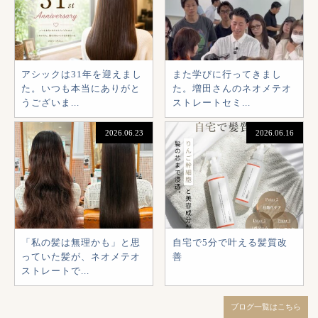
アシックは31年を迎えまし
また学びに行ってきまし
た。いつも本当にありがと
た。増田さんのネオメテオ
うございま...
ストレートセミ...
2026.06.23
2026.06.16
「私の髪は無理かも」と思
自宅で5分で叶える髪質改
っていた髪が、ネオメテオ
善
ストレートで...
ブログ一覧はこちら