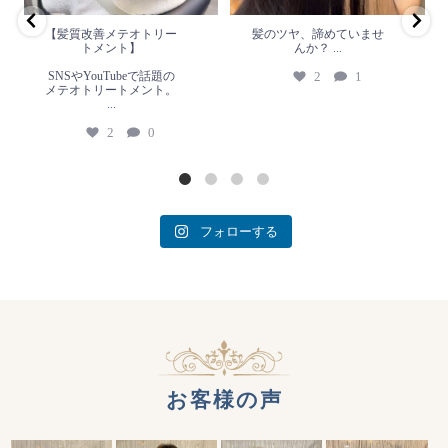
2
0
【髪質改善メテオトリー
髪のツヤ、諦めていませ
トメント】
んか？
...
SNSやYouTubeで話題の
2
1
メテオトリートメント。
...
2
0
フォローする
お客様の声