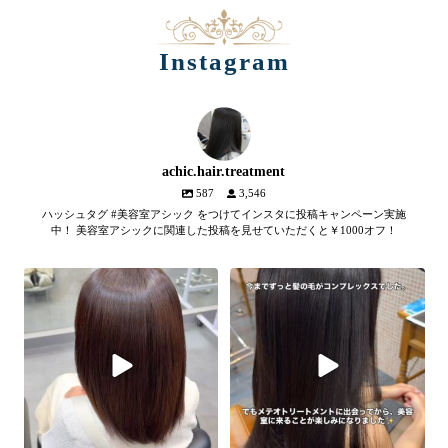
Instagram
achic.hair.treatment
587
3,546
ハッシュタグ #美容室アシック をつけてインスタに投稿キャンペーン実施
中！ 美容室アシックに関連した投稿を見せていただくと￥1000オフ！
【髪質改善メテオトリートメン
髪のツヤ、諦めていません
ト】
か？
...
SNSやYouTubeで話題のメテオト
2
1
リートメント。
...