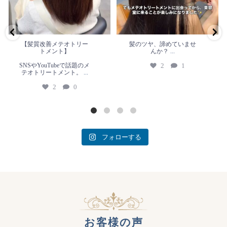
【髪質改善メテオトリー
髪のツヤ、諦めていませ
トメント】
んか？
...
SNSやYouTubeで話題のメ
2
1
テオトリートメント。
...
2
0
フォローする
お客様の声