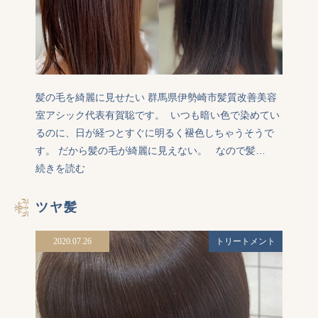
髪の毛を綺麗に見せたい 群馬県伊勢崎市髪質改善美容
室アシック代表有賀聡です。  いつも暗い色で染めてい
るのに、日が経つとすぐに明るく褪色しちゃうそうで
す。 だから髪の毛が綺麗に見えない。   なので髪…
続きを読む
ツヤ髪
2020.07.26
トリートメント