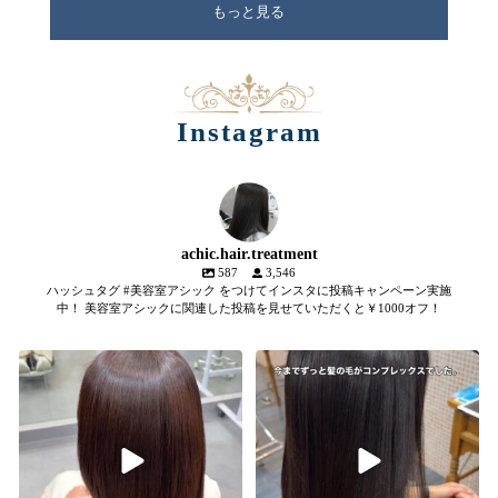
もっと見る
Instagram
achic.hair.treatment
587
3,546
ハッシュタグ #美容室アシック をつけてインスタに投稿キャンペーン実施
中！ 美容室アシックに関連した投稿を見せていただくと￥1000オフ！
【髪質改善メテオトリートメン
髪のツヤ、諦めていませんか？
...
ト】
2
1
SNSやYouTubeで話題のメテオト
リートメント。
...
2
0