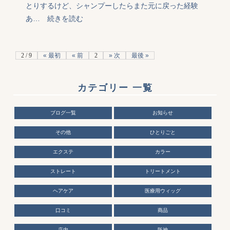
とりするけど、シャンプーしたらまた元に戻った経験
あ…
続きを読む
2 / 9
« 最初
« 前
2
» 次
最後 »
カテゴリー 一覧
ブログ一覧
お知らせ
その他
ひとりごと
エクステ
カラー
ストレート
トリートメント
ヘアケア
医療用ウィッグ
口コミ
商品
店内
阪神