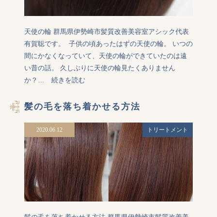
天使の輪 群馬県伊勢崎市髪質改善美容室アシック代表
有賀聡です。  子供の頃あったはずの天使の輪。 いつの
間にかなくなっていて、天使の輪ができていたのは遠
い昔の話。 久しぶりに天使の輪見たくありません
か？…
続きを読む
髪の毛を落ち着かせる方法
2020.06.12
トリートメント