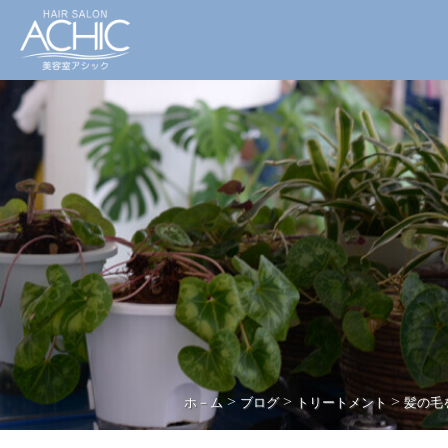
>
>
>
ホ－ム
ブログ
トリートメント
髪の毛