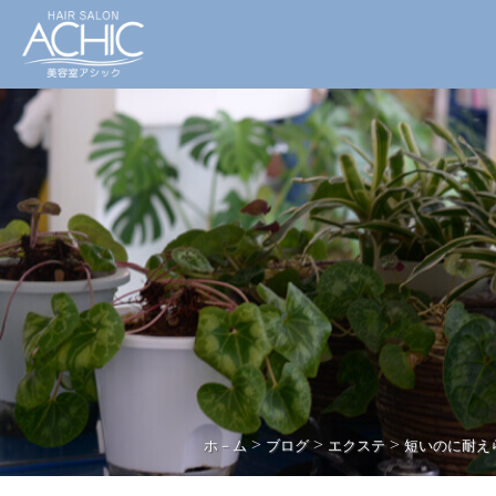
>
>
>
ホ－ム
ブログ
エクステ
短いのに耐え