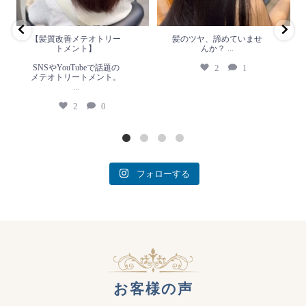
2
0
【髪質改善メテオトリー
髪のツヤ、諦めていませ
トメント】
んか？
...
SNSやYouTubeで話題の
2
1
メテオトリートメント。
...
2
0
フォローする
お客様の声