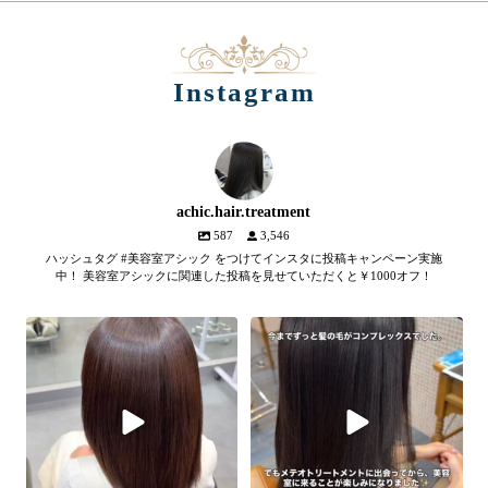
Instagram
achic.hair.treatment
587
3,546
ハッシュタグ #美容室アシック をつけてインスタに投稿キャンペーン実施
中！ 美容室アシックに関連した投稿を見せていただくと￥1000オフ！
【髪質改善メテオトリートメン
髪のツヤ、諦めていません
ト】
か？
...
SNSやYouTubeで話題のメテオト
2
1
リートメント。
...