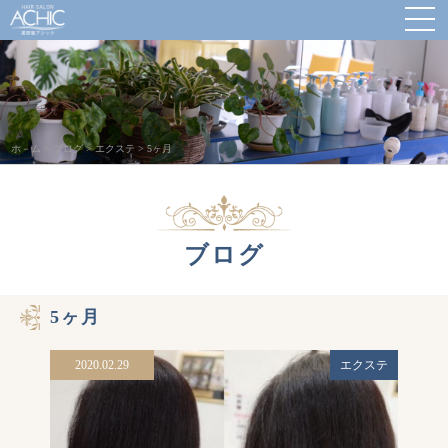
ホ－ム
>
ブログ
>
エクステ
>
5ヶ月
ブログ
5ヶ月
2020.02.29
エクステ