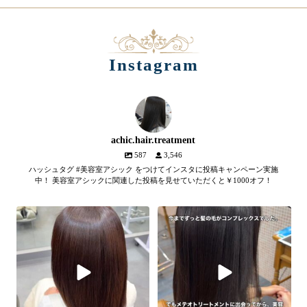
Instagram
achic.hair.treatment
587
3,546
ハッシュタグ #美容室アシック をつけてインスタに投稿キャンペーン実施
中！ 美容室アシックに関連した投稿を見せていただくと￥1000オフ！
【髪質改善メテオトリートメン
髪のツヤ、諦めていません
ト】
か？
...
SNSやYouTubeで話題のメテオト
2
1
リートメント。
...