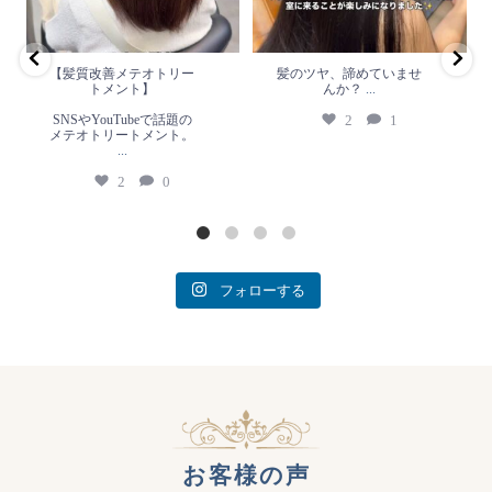
2
0
【髪質改善メテオトリー
髪のツヤ、諦めていませ
トメント】
んか？
...
SNSやYouTubeで話題の
2
1
メテオトリートメント。
...
2
0
フォローする
お客様の声