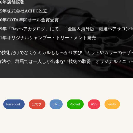
06年店舗拡張
15年株式会社ACHIC設立
16年COTA年間オール金賞受賞
019年「Rayヘアカタログ」にて、「全国＆海外版 厳選ヘアサロン
021年オリジナルシャンプー・トリートメント発売
の技術だけでなくケミカルもしっかり学び、カットやカラーのデザ
方法や、群馬では一人しか出来ない技術の取得、オリジナルメニュ
Facebook
はてブ
LINE
Pocket
RSS
feedly