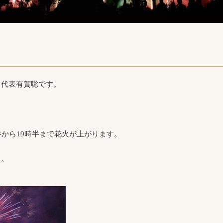
ク代表有賀聡です。
半から19時半まで花火が上がります。
…。