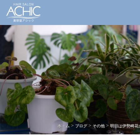
>
>
>
ホ－ム
ブログ
その他
明日は伊勢崎花