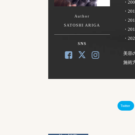
・20
・20
Author
・20
SATOSHI ARIGA
・2
・2
SNS
美容
施術
Twitter