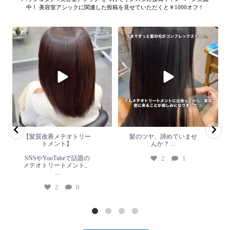
中！ 美容室アシックに関連した投稿を見せていただくと￥1000オフ！
【髪質改善メテオトリートメン
髪のツヤ、諦めていません
ト】
か？
...
SNSやYouTubeで話題のメテオト
2
1
リートメント。
...
2
0
【髪質改善メテオトリー
髪のツヤ、諦めていませ
トメント】
んか？
...
SNSやYouTubeで話題の
2
1
メテオトリートメント。
...
2
0