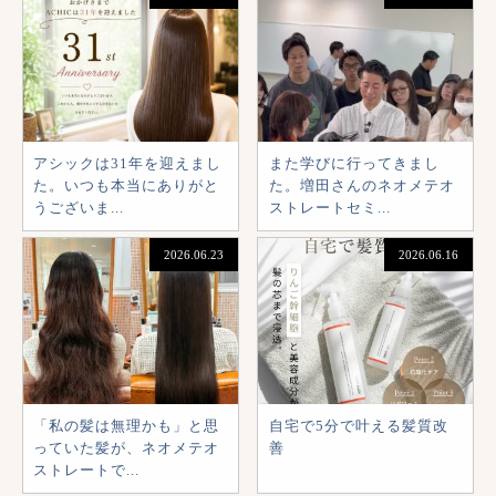
アシックは31年を迎えまし
また学びに行ってきまし
た。いつも本当にありがと
た。増田さんのネオメテオ
うございま...
ストレートセミ...
2026.06.23
2026.06.16
「私の髪は無理かも」と思
自宅で5分で叶える髪質改
っていた髪が、ネオメテオ
善
ストレートで...