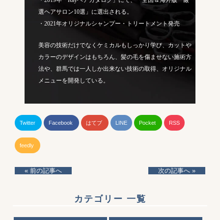
・2019年「Rayヘアカタログ」にて、「全国＆海外版 厳
選ヘアサロン10選」に選出される。
・2021年オリジナルシャンプー・トリートメント発売
美容の技術だけでなくケミカルもしっかり学び、カットや
カラーのデザインはもちろん、髪の毛を傷ませない施術方
法や、群馬では一人しか出来ない技術の取得、オリジナル
メニューを開発している。
Twitter
Facebook
はてブ
LINE
Pocket
RSS
feedly
« 前の記事へ
次の記事へ »
カテゴリー 一覧