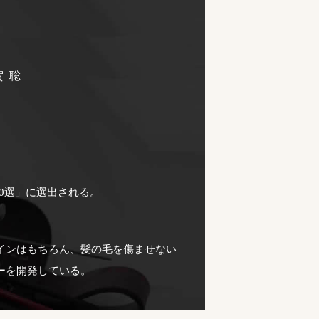
賀 聡
10選」に選出される。
インはもちろん、髪の毛を傷ませない
ーを開発している。