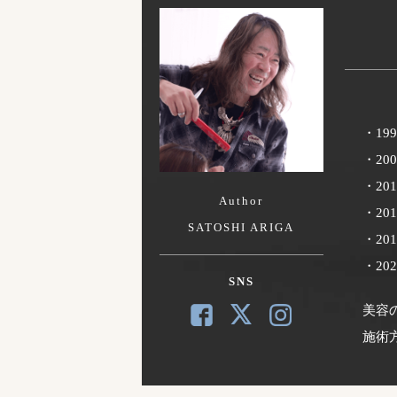
・1
・20
・20
Author
・20
SATOSHI ARIGA
・2
・2
SNS
美容
施術