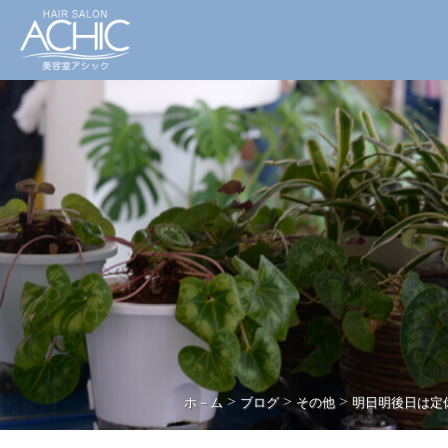
>
>
>
ホ－ム
ブログ
その他
明日明後日は定