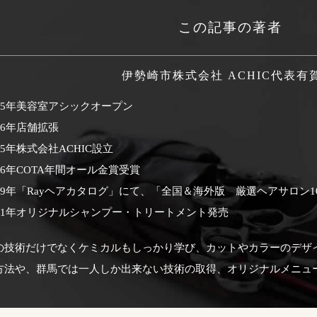
この記事の著者
伊勢崎市株式会社 ACHIC代表
有
995年美容室アシックオープン
06年店舗拡張
15年株式会社ACHIC設立
16年COTA年間オール金賞受賞
019年「Rayヘアカタログ」にて、「全国＆海外版 厳選ヘアサロン
021年オリジナルシャンプー・トリートメント発売
の技術だけでなくケミカルもしっかり学び、カットやカラーのデザ
方法や、群馬では一人しか出来ない技術の取得、オリジナルメニュ