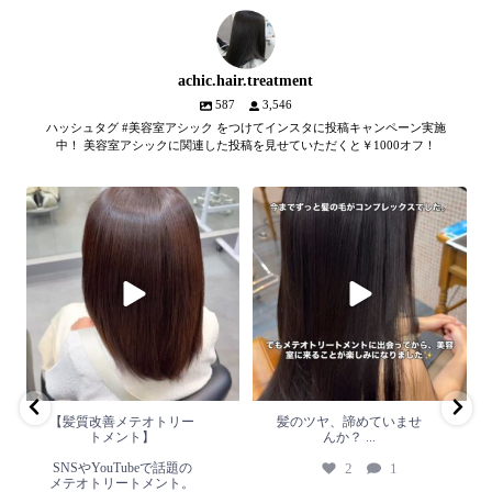
achic.hair.treatment
587
3,546
ハッシュタグ #美容室アシック をつけてインスタに投稿キャンペーン実施
中！ 美容室アシックに関連した投稿を見せていただくと￥1000オフ！
【髪質改善メテオトリートメン
髪のツヤ、諦めていません
ト】
か？
...
SNSやYouTubeで話題のメテオト
2
1
リートメント。
...
2
0
【髪質改善メテオトリー
髪のツヤ、諦めていませ
トメント】
んか？
...
SNSやYouTubeで話題の
2
1
メテオトリートメント。