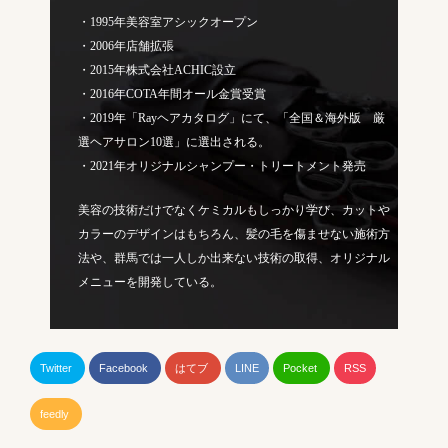
・1995年美容室アシックオープン
・2006年店舗拡張
・2015年株式会社ACHIC設立
・2016年COTA年間オール金賞受賞
・2019年「Rayヘアカタログ」にて、「全国＆海外版 厳
選ヘアサロン10選」に選出される。
・2021年オリジナルシャンプー・トリートメント発売
美容の技術だけでなくケミカルもしっかり学び、カットや
カラーのデザインはもちろん、髪の毛を傷ませない施術方
法や、群馬では一人しか出来ない技術の取得、オリジナル
メニューを開発している。
Twitter
Facebook
はてブ
LINE
Pocket
RSS
feedly