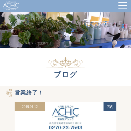
ホ－ム
>
ブログ
>
店内
>
営業終了！
ブログ
営業終了！
2019.01.12
店内