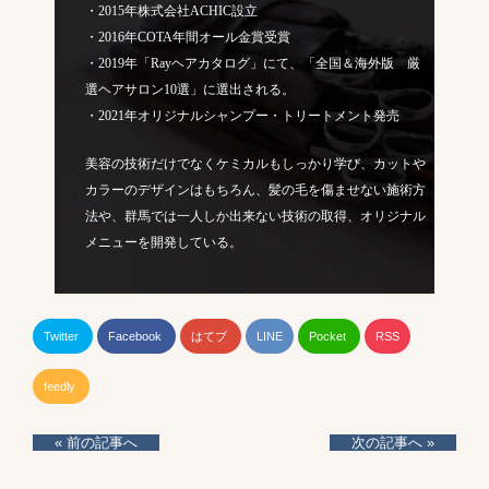
・2015年株式会社ACHIC設立
・2016年COTA年間オール金賞受賞
・2019年「Rayヘアカタログ」にて、「全国＆海外版 厳
選ヘアサロン10選」に選出される。
・2021年オリジナルシャンプー・トリートメント発売
美容の技術だけでなくケミカルもしっかり学び、カットや
カラーのデザインはもちろん、髪の毛を傷ませない施術方
法や、群馬では一人しか出来ない技術の取得、オリジナル
メニューを開発している。
Twitter
Facebook
はてブ
LINE
Pocket
RSS
feedly
« 前の記事へ
次の記事へ »