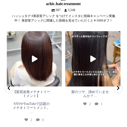
achic.hair.treatment
587
3,546
ハッシュタグ #美容室アシック をつけてインスタに投稿キャンペーン実施
中！ 美容室アシックに関連した投稿を見せていただくと￥1000オフ！
【髪質改善メテオトリートメン
髪のツヤ、諦めていません
ト】
か？
...
SNSやYouTubeで話題のメテオト
2
1
リートメント。
...
2
0
【髪質改善メテオトリー
髪のツヤ、諦めていませ
トメント】
んか？
...
SNSやYouTubeで話題の
2
1
メテオトリートメント。
...
2
0