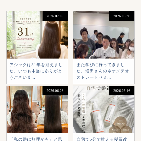
2026.07.09
2026.06.30
アシックは31年を迎えまし
また学びに行ってきまし
た。いつも本当にありがと
た。増田さんのネオメテオ
うございま...
ストレートセミ...
2026.06.23
2026.06.16
「私の髪は無理かも」と思
自宅で5分で叶える髪質改