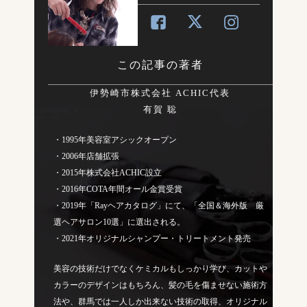
この記事の著者
伊勢崎市株式会社 ACHIC代表
有賀 聡
・1995年美容室アシックオープン
・2006年店舗拡張
・2015年株式会社ACHIC設立
・2016年COTA年間オール金賞受賞
・2019年「Rayヘアカタログ」にて、「全国＆海外版 厳
選ヘアサロン10選」に選出される。
・2021年オリジナルシャンプー・トリートメント発売
美容の技術だけでなくケミカルもしっかり学び、カットや
カラーのデザインはもちろん、髪の毛を傷ませない施術方
法や、群馬では一人しか出来ない技術の取得、オリジナル