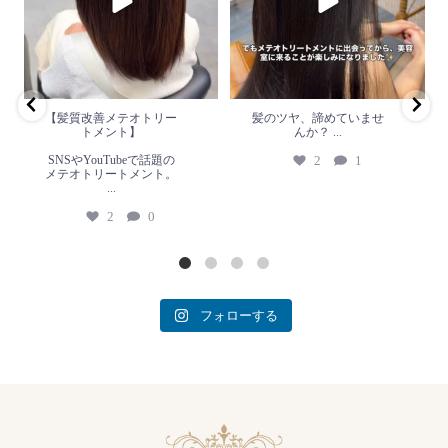
SNSやYouTubeで話題のメテオト
2
1
リートメント。
...
2
0
【髪質改善メテオトリー
髪のツヤ、諦めていませ
トメント】
んか？
...
SNSやYouTubeで話題の
2
1
メテオトリートメント。
...
2
0
フォローする