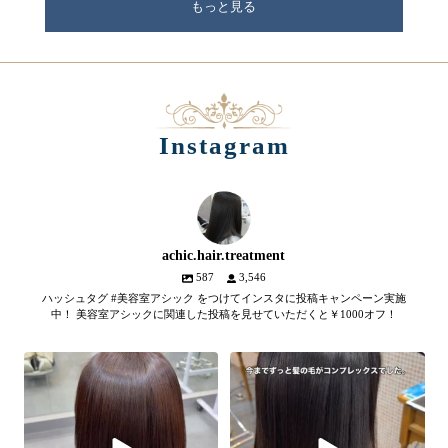
もっと見る
Instagram
achic.hair.treatment
587
3,546
ハッシュタグ #美容室アシック をつけてインスタに投稿キャンペーン実施
中！ 美容室アシックに関連した投稿を見せていただくと￥1000オフ！
【髪質改善メテオトリートメン
髪のツヤ、諦めていません
ト】
か？
...