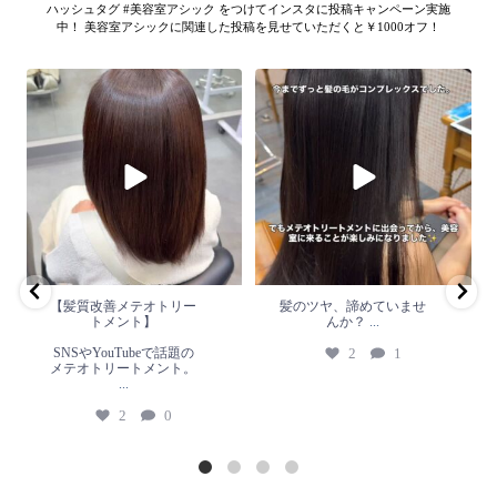
ハッシュタグ #美容室アシック をつけてインスタに投稿キャンペーン実施
中！ 美容室アシックに関連した投稿を見せていただくと￥1000オフ！
【髪質改善メテオトリートメン
髪のツヤ、諦めていません
ト】
か？
...
SNSやYouTubeで話題のメテオト
2
1
リートメント。
...
2
0
【髪質改善メテオトリー
髪のツヤ、諦めていませ
トメント】
んか？
...
SNSやYouTubeで話題の
2
1
メテオトリートメント。
...
2
0