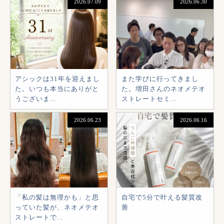
2026.07.09
2026.06.30
アシックは31年を迎えまし
また学びに行ってきまし
た。いつも本当にありがと
た。増田さんのネオメテオ
うございま...
ストレートセミ...
2026.06.23
2026.06.16
「私の髪は無理かも」と思
自宅で5分で叶える髪質改
っていた髪が、ネオメテオ
善
ストレートで...