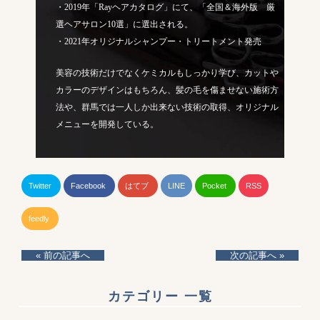
・2019年「Rayヘアカタログ」にて、「全国＆海外版 厳
選ヘアサロン10選」に選出される。
・2021年オリジナルシャンプー・トリートメント発売
美容の技術だけでなくケミカルもしっかり学び、カットや
カラーのデザインはもちろん、髪の毛を傷ませない施術方
法や、群馬では一人しか出来ない技術の取得、オリジナル
メニューを開発している。
Twitter
Facebook
はてブ
LINE
Pocket
RSS
feedly
« 前の記事へ
次の記事へ »
カテゴリー 一覧