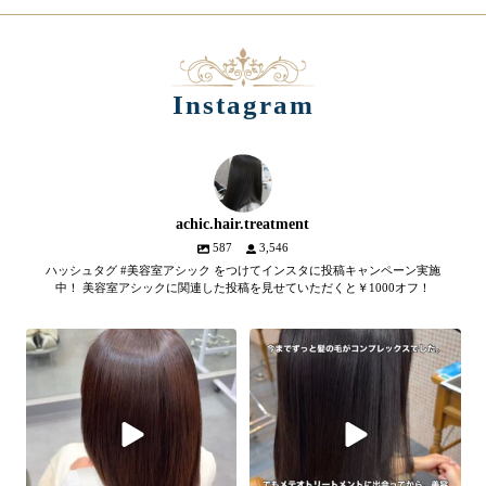
Instagram
achic.hair.treatment
587
3,546
ハッシュタグ #美容室アシック をつけてインスタに投稿キャンペーン実施
中！ 美容室アシックに関連した投稿を見せていただくと￥1000オフ！
【髪質改善メテオトリートメン
髪のツヤ、諦めていません
ト】
か？
...
SNSやYouTubeで話題のメテオト
2
1
リートメント。
...