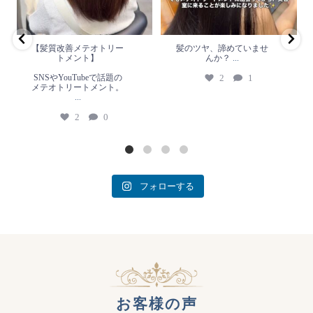
2
0
【髪質改善メテオトリー
髪のツヤ、諦めていませ
トメント】
んか？
...
SNSやYouTubeで話題の
2
1
メテオトリートメント。
...
2
0
フォローする
お客様の声