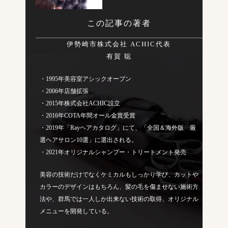
この記事の著者
伊勢崎市株式会社 ACHIC代表
有賀 聡
・1995年美容室アシックオープン
・2006年店舗拡張
・2015年株式会社ACHIC設立
・2016年COTA年間オール金賞受賞
・2019年「Rayヘアカタログ」にて、「全国＆海外版 厳
選ヘアサロン10選」に選出される。
・2021年オリジナルシャンプー・トリートメント発売
美容の技術だけでなくケミカルもしっかり学び、カットや
カラーのデザインはもちろん、髪の毛を傷ませない施術方
法や、群馬では一人しか出来ない技術の取得、オリジナル
メニューを開発している。