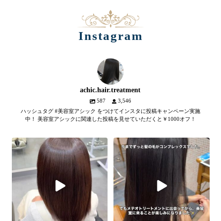
Instagram
achic.hair.treatment
587
3,546
ハッシュタグ #美容室アシック をつけてインスタに投稿キャンペーン実施
中！ 美容室アシックに関連した投稿を見せていただくと￥1000オフ！
【髪質改善メテオトリートメン
髪のツヤ、諦めていません
ト】
か？
...
SNSやYouTubeで話題のメテオト
2
1
リートメント。
...