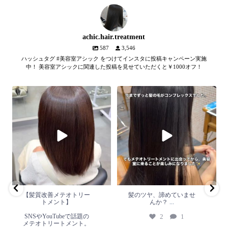
achic.hair.treatment
587
3,546
ハッシュタグ #美容室アシック をつけてインスタに投稿キャンペーン実施
中！ 美容室アシックに関連した投稿を見せていただくと￥1000オフ！
【髪質改善メテオトリートメン
髪のツヤ、諦めていません
ト】
か？
...
SNSやYouTubeで話題のメテオト
2
1
リートメント。
...
2
0
【髪質改善メテオトリー
髪のツヤ、諦めていませ
トメント】
んか？
...
SNSやYouTubeで話題の
2
1
メテオトリートメント。