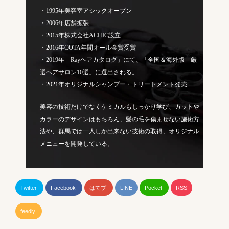
・1995年美容室アシックオープン
・2006年店舗拡張
・2015年株式会社ACHIC設立
・2016年COTA年間オール金賞受賞
・2019年「Rayヘアカタログ」にて、「全国＆海外版 厳
選ヘアサロン10選」に選出される。
・2021年オリジナルシャンプー・トリートメント発売
美容の技術だけでなくケミカルもしっかり学び、カットや
カラーのデザインはもちろん、髪の毛を傷ませない施術方
法や、群馬では一人しか出来ない技術の取得、オリジナル
メニューを開発している。
Twitter
Facebook
はてブ
LINE
Pocket
RSS
feedly