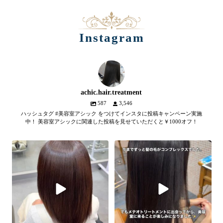
Instagram
achic.hair.treatment
587
3,546
ハッシュタグ #美容室アシック をつけてインスタに投稿キャンペーン実施
中！ 美容室アシックに関連した投稿を見せていただくと￥1000オフ！
【髪質改善メテオトリートメン
髪のツヤ、諦めていません
ト】
か？
...
SNSやYouTubeで話題のメテオト
2
1
リートメント。
...