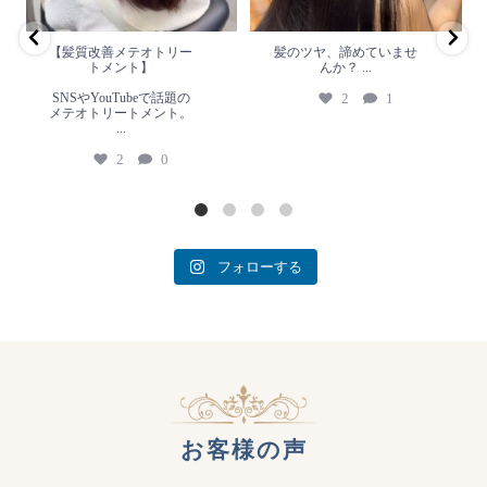
2
0
【髪質改善メテオトリー
髪のツヤ、諦めていませ
トメント】
んか？
...
SNSやYouTubeで話題の
2
1
メテオトリートメント。
...
2
0
フォローする
お客様の声