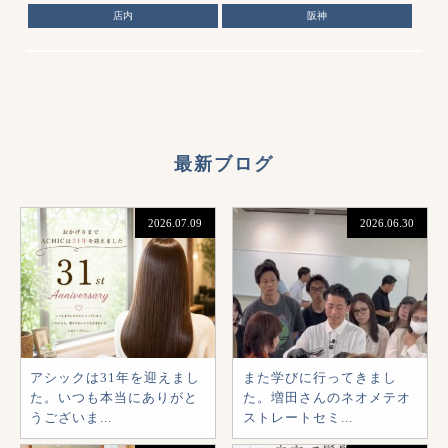
店内
阪神
最新ブログ
2026.07.09
2026.06.30
アシックは31年を迎えまし
また学びに行ってきまし
た。いつも本当にありがと
た。増田さんのネオメテオ
うございま...
ストレートセミ...