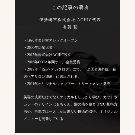
この記事の著者
伊勢崎市株式会社 ACHIC代表
有賀 聡
・1995年美容室アシックオープン
・2006年店舗拡張
・2015年株式会社ACHIC設立
・2016年COTA年間オール金賞受賞
・2019年「Rayヘアカタログ」にて、「全国＆海外版 厳
選ヘアサロン10選」に選出される。
・2021年オリジナルシャンプー・トリートメント発売
美容の技術だけでなくケミカルもしっかり学び、カットや
カラーのデザインはもちろん、髪の毛を傷ませない施術方
法や、群馬では一人しか出来ない技術の取得、オリジナル
メニューを開発している。