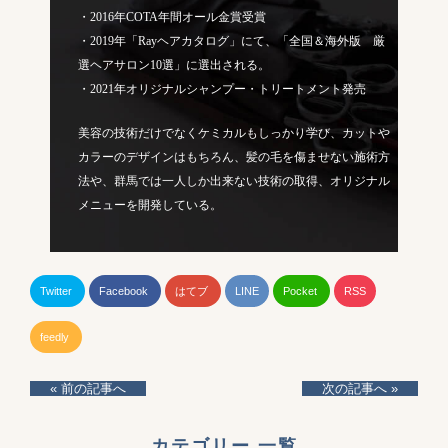
・2016年COTA年間オール金賞受賞
・2019年「Rayヘアカタログ」にて、「全国＆海外版 厳
選ヘアサロン10選」に選出される。
・2021年オリジナルシャンプー・トリートメント発売
美容の技術だけでなくケミカルもしっかり学び、カットや
カラーのデザインはもちろん、髪の毛を傷ませない施術方
法や、群馬では一人しか出来ない技術の取得、オリジナル
メニューを開発している。
Twitter
Facebook
はてブ
LINE
Pocket
RSS
feedly
« 前の記事へ
次の記事へ »
カテゴリー 一覧