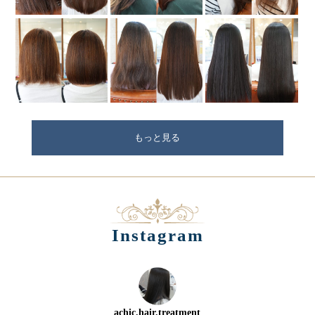
もっと見る
Instagram
achic.hair.treatment