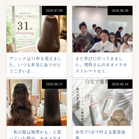
2026.07.09
2026.06.30
アシックは31年を迎えまし
また学びに行ってきまし
た。いつも本当にありがと
た。増田さんのネオメテオ
うございま...
ストレートセミ...
2026.06.23
2026.06.16
「私の髪は無理かも」と思
自宅で5分で叶える髪質改
っていた髪が、ネオメテオ
善