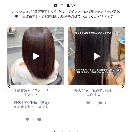
587
3,546
ハッシュタグ #美容室アシック をつけてインスタに投稿キャンペーン実施
中！ 美容室アシックに関連した投稿を見せていただくと￥1000オフ！
【髪質改善メテオトリートメン
髪のツヤ、諦めていません
ト】
か？
...
SNSやYouTubeで話題のメテオト
2
1
リートメント。
...
2
0
【髪質改善メテオトリー
髪のツヤ、諦めていませ
トメント】
んか？
...
SNSやYouTubeで話題の
2
1
メテオトリートメント。
...
2
0