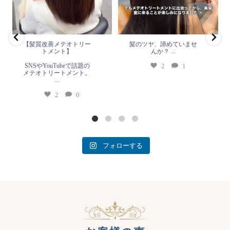
2
1
リートメント。
...
2
0
【髪質改善メテオトリー
髪のツヤ、諦めていませ
トメント】
んか？
...
SNSやYouTubeで話題の
2
1
メテオトリートメント。
...
2
0
フォローする