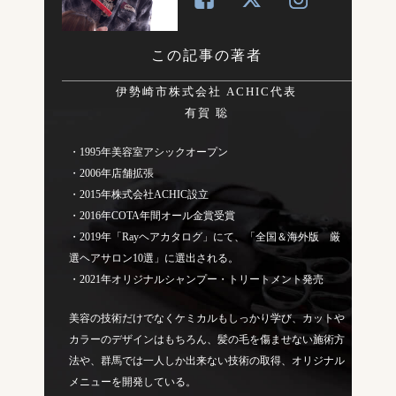
この記事の著者
伊勢崎市株式会社 ACHIC代表
有賀 聡
・1995年美容室アシックオープン
・2006年店舗拡張
・2015年株式会社ACHIC設立
・2016年COTA年間オール金賞受賞
・2019年「Rayヘアカタログ」にて、「全国＆海外版 厳
選ヘアサロン10選」に選出される。
・2021年オリジナルシャンプー・トリートメント発売
美容の技術だけでなくケミカルもしっかり学び、カットや
カラーのデザインはもちろん、髪の毛を傷ませない施術方
法や、群馬では一人しか出来ない技術の取得、オリジナル
メニューを開発している。