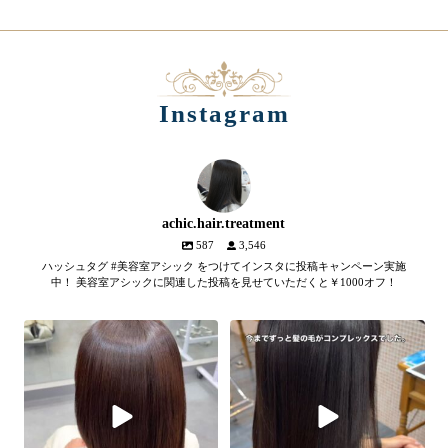
Instagram
achic.hair.treatment
587
3,546
ハッシュタグ #美容室アシック をつけてインスタに投稿キャンペーン実施
中！ 美容室アシックに関連した投稿を見せていただくと￥1000オフ！
【髪質改善メテオトリートメン
髪のツヤ、諦めていません
ト】
か？
...
SNSやYouTubeで話題のメテオト