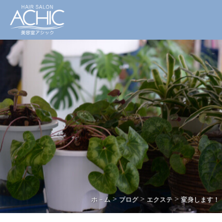
>
>
>
ホ－ム
ブログ
エクステ
変身します！