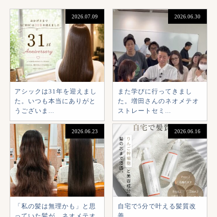
2026.07.09
2026.06.30
アシックは31年を迎えまし
また学びに行ってきまし
た。いつも本当にありがと
た。増田さんのネオメテオ
うございま...
ストレートセミ...
2026.06.23
2026.06.16
「私の髪は無理かも」と思
自宅で5分で叶える髪質改
っていた髪が、ネオメテオ
善