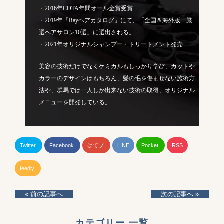
・2016年COTA年間オール金賞受賞
・2019年「Rayヘアカタログ」にて、「全国＆海外版 厳
選ヘアサロン10選」に選出される。
・2021年オリジナルシャンプー・トリートメント発売
美容の技術だけでなくケミカルもしっかり学び、カットや
カラーのデザインはもちろん、髪の毛を傷ませない施術方
法や、群馬では一人しか出来ない技術の取得、オリジナル
メニューを開発している。
Twitter
Facebook
はてブ
LINE
Pocket
RSS
feedly
« 前の記事へ
次の記事へ »
カテゴリー 一覧