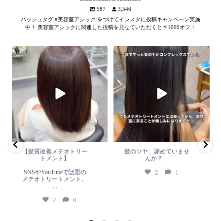
587
3,546
ハッシュタグ #美容室アシック をつけてインスタに投稿キャンペーン実施
中！ 美容室アシックに関連した投稿を見せていただくと￥1000オフ！
【髪質改善メテオトリートメン
髪のツヤ、諦めていません
ト】
か？
...
SNSやYouTubeで話題のメテオト
2
1
リートメント。
...
2
0
【髪質改善メテオトリー
髪のツヤ、諦めていませ
トメント】
んか？
...
SNSやYouTubeで話題の
2
1
メテオトリートメント。
...
2
0