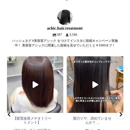
achic.hair.treatment
587
3,546
ハッシュタグ #美容室アシック をつけてインスタに投稿キャンペーン実施
中！ 美容室アシックに関連した投稿を見せていただくと￥1000オフ！
【髪質改善メテオトリートメン
髪のツヤ、諦めていません
ト】
か？
...
SNSやYouTubeで話題のメテオト
2
1
リートメント。
...
2
0
【髪質改善メテオトリー
髪のツヤ、諦めていませ
トメント】
んか？
...