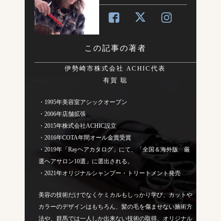
この記事の著者
伊勢崎市株式会社 ACHIC代表
有賀 聡
・1995年美容室アシックオープン
・2006年店舗拡張
・2015年株式会社ACHIC設立
・2016年COTA年間オール金賞受賞
・2019年「Rayヘアカタログ」にて、「全国＆海外版 厳
選ヘアサロン10選」に選出される。
・2021年オリジナルシャンプー・トリートメント発売
美容の技術だけでなくケミカルもしっかり学び、カットや
カラーのデザインはもちろん、髪の毛を傷ませない施術方
法や、群馬では一人しか出来ない技術の取得、オリジナル