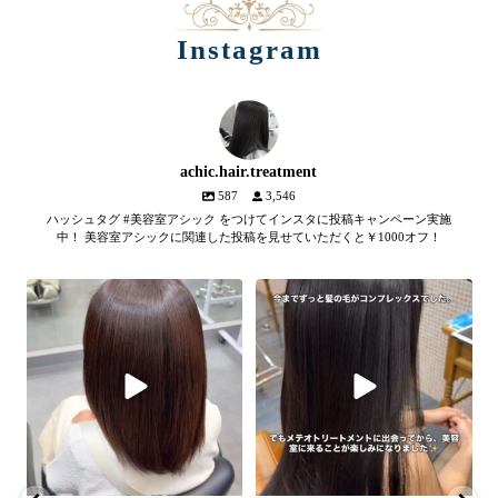
Instagram
achic.hair.treatment
587
3,546
ハッシュタグ #美容室アシック をつけてインスタに投稿キャンペーン実施
中！ 美容室アシックに関連した投稿を見せていただくと￥1000オフ！
【髪質改善メテオトリートメン
髪のツヤ、諦めていません
ト】
か？
...
SNSやYouTubeで話題のメテオト
2
1
リートメント。
...