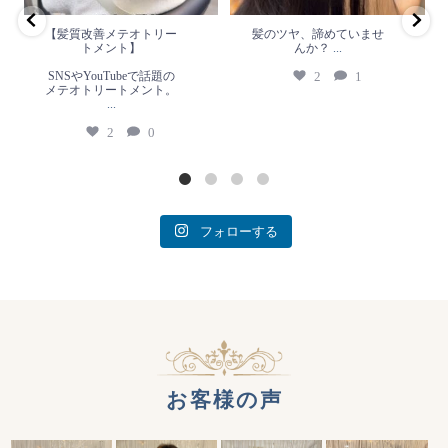
2
0
【髪質改善メテオトリー
髪のツヤ、諦めていませ
トメント】
んか？
...
SNSやYouTubeで話題の
2
1
メテオトリートメント。
...
2
0
フォローする
お客様の声