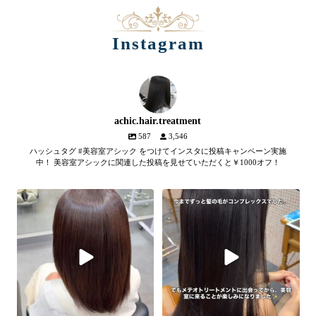
Instagram
achic.hair.treatment
587
3,546
ハッシュタグ #美容室アシック をつけてインスタに投稿キャンペーン実施
中！ 美容室アシックに関連した投稿を見せていただくと￥1000オフ！
【髪質改善メテオトリートメン
髪のツヤ、諦めていません
ト】
か？
...
SNSやYouTubeで話題のメテオト
2
1
リートメント。
...