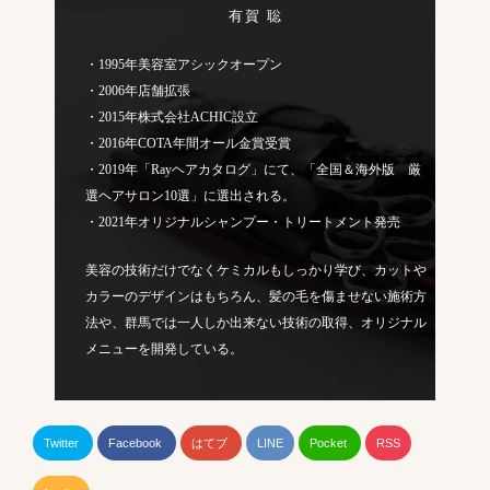
有賀 聡
・1995年美容室アシックオープン
・2006年店舗拡張
・2015年株式会社ACHIC設立
・2016年COTA年間オール金賞受賞
・2019年「Rayヘアカタログ」にて、「全国＆海外版 厳
選ヘアサロン10選」に選出される。
・2021年オリジナルシャンプー・トリートメント発売
美容の技術だけでなくケミカルもしっかり学び、カットや
カラーのデザインはもちろん、髪の毛を傷ませない施術方
法や、群馬では一人しか出来ない技術の取得、オリジナル
メニューを開発している。
Twitter
Facebook
はてブ
LINE
Pocket
RSS