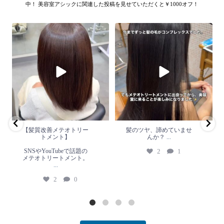
中！ 美容室アシックに関連した投稿を見せていただくと￥1000オフ！
【髪質改善メテオトリートメン
髪のツヤ、諦めていません
ト】
か？
...
SNSやYouTubeで話題のメテオト
2
1
リートメント。
...
2
0
【髪質改善メテオトリー
髪のツヤ、諦めていませ
トメント】
んか？
...
SNSやYouTubeで話題の
2
1
メテオトリートメント。
...
2
0