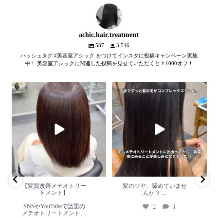
achic.hair.treatment
587
3,546
ハッシュタグ #美容室アシック をつけてインスタに投稿キャンペーン実施
中！ 美容室アシックに関連した投稿を見せていただくと￥1000オフ！
【髪質改善メテオトリートメン
髪のツヤ、諦めていません
ト】
か？
...
SNSやYouTubeで話題のメテオト
2
1
リートメント。
...
2
0
【髪質改善メテオトリー
髪のツヤ、諦めていませ
トメント】
んか？
...
SNSやYouTubeで話題の
2
1
メテオトリートメント。