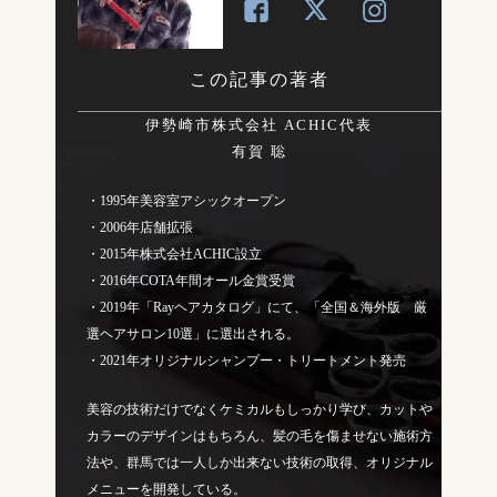
この記事の著者
伊勢崎市株式会社 ACHIC代表
有賀 聡
・1995年美容室アシックオープン
・2006年店舗拡張
・2015年株式会社ACHIC設立
・2016年COTA年間オール金賞受賞
・2019年「Rayヘアカタログ」にて、「全国＆海外版 厳
選ヘアサロン10選」に選出される。
・2021年オリジナルシャンプー・トリートメント発売
美容の技術だけでなくケミカルもしっかり学び、カットや
カラーのデザインはもちろん、髪の毛を傷ませない施術方
法や、群馬では一人しか出来ない技術の取得、オリジナル
メニューを開発している。