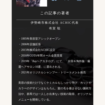
この記事の著者
伊勢崎市株式会社 ACHIC代表
有賀 聡
・1995年美容室アシックオープン
・2006年店舗拡張
・2015年株式会社ACHIC設立
・2016年COTA年間オール金賞受賞
・2019年「Rayヘアカタログ」にて、「全国＆海外版 厳
選ヘアサロン10選」に選出される。
・2021年オリジナルシャンプー・トリートメント発売
美容の技術だけでなくケミカルもしっかり学び、カットや
カラーのデザインはもちろん、髪の毛を傷ませない施術方
法や、群馬では一人しか出来ない技術の取得、オリジナル
メニューを開発している。