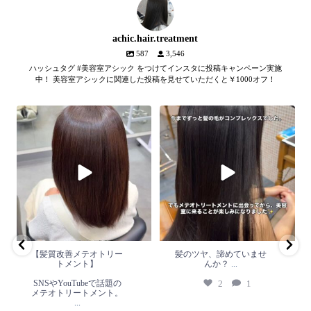
achic.hair.treatment
587
3,546
ハッシュタグ #美容室アシック をつけてインスタに投稿キャンペーン実施
中！ 美容室アシックに関連した投稿を見せていただくと￥1000オフ！
【髪質改善メテオトリートメン
髪のツヤ、諦めていません
ト】
か？
...
SNSやYouTubeで話題のメテオト
2
1
リートメント。
...
2
0
【髪質改善メテオトリー
髪のツヤ、諦めていませ
トメント】
んか？
...
SNSやYouTubeで話題の
2
1
メテオトリートメント。
...