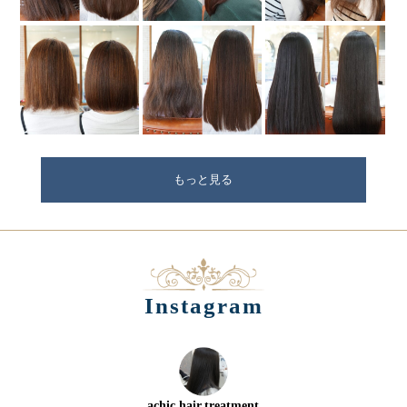
もっと見る
Instagram
achic.hair.treatment