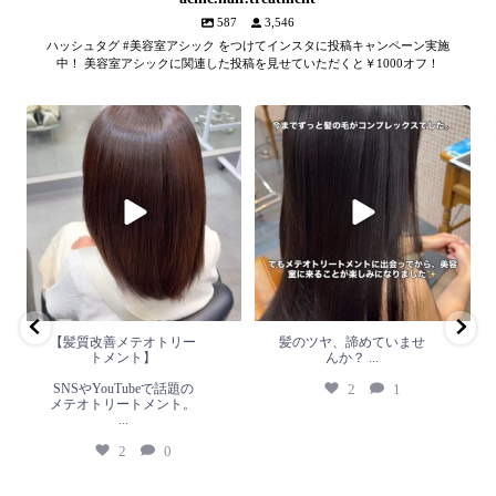
587
3,546
ハッシュタグ #美容室アシック をつけてインスタに投稿キャンペーン実施
中！ 美容室アシックに関連した投稿を見せていただくと￥1000オフ！
【髪質改善メテオトリートメン
髪のツヤ、諦めていません
ト】
か？
...
SNSやYouTubeで話題のメテオト
2
1
リートメント。
...
2
0
【髪質改善メテオトリー
髪のツヤ、諦めていませ
トメント】
んか？
...
SNSやYouTubeで話題の
2
1
メテオトリートメント。
...
2
0