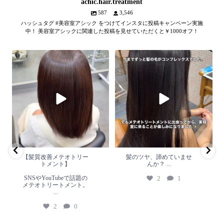
achic.hair.treatment
587
3,546
ハッシュタグ #美容室アシック をつけてインスタに投稿キャンペーン実施
中！ 美容室アシックに関連した投稿を見せていただくと￥1000オフ！
【髪質改善メテオトリートメン
髪のツヤ、諦めていません
ト】
か？
...
SNSやYouTubeで話題のメテオト
2
1
リートメント。
...
2
0
【髪質改善メテオトリー
髪のツヤ、諦めていませ
トメント】
んか？
...
SNSやYouTubeで話題の
2
1
メテオトリートメント。
...
2
0