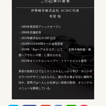
この記事の著者
伊勢崎市株式会社 ACHIC代表
有賀 聡
・1995年美容室アシックオープン
・2006年店舗拡張
・2015年株式会社ACHIC設立
・2016年COTA年間オール金賞受賞
・2019年「Rayヘアカタログ」にて、「全国＆海外版 厳
選ヘアサロン10選」に選出される。
・2021年オリジナルシャンプー・トリートメント発売
美容の技術だけでなくケミカルもしっかり学び、カットや
カラーのデザインはもちろん、髪の毛を傷ませない施術方
法や、群馬では一人しか出来ない技術の取得、オリジナル
メニューを開発している。