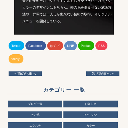
美容の技術だけでなくケミカルもしっかり学び、カットや
カラーのデザインはもちろん、髪の毛を傷ませない施術方
法や、群馬では一人しか出来ない技術の取得、オリジナル
メニューを開発している。
Twitter
Facebook
はてブ
LINE
Pocket
RSS
feedly
« 前の記事へ
次の記事へ »
カテゴリー 一覧
ブログ一覧
お知らせ
その他
ひとりごと
エクステ
カラー