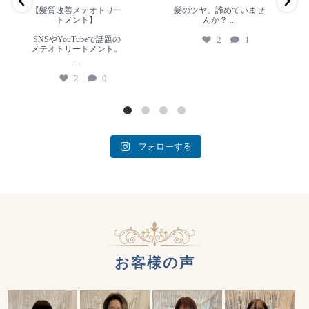
2
0
【髪質改善メテオトリー
髪のツヤ、諦めていませ
トメント】
んか？
...
SNSやYouTubeで話題の
2
1
メテオトリートメント。
...
2
0
フォローする
お客様の声