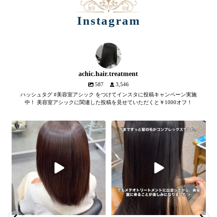
Instagram
achic.hair.treatment
587
3,546
ハッシュタグ #美容室アシック をつけてインスタに投稿キャンペーン実施
中！ 美容室アシックに関連した投稿を見せていただくと￥1000オフ！
【髪質改善メテオトリートメン
髪のツヤ、諦めていません
ト】
か？
...
SNSやYouTubeで話題のメテオト
2
1
リートメント。
...