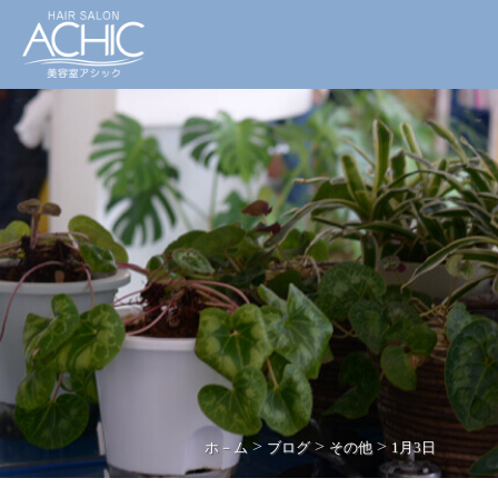
>
>
>
ホ－ム
ブログ
その他
1月3日