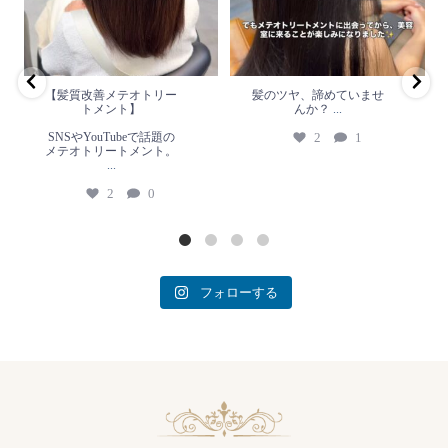
2
1
リートメント。
...
2
0
【髪質改善メテオトリー
髪のツヤ、諦めていませ
トメント】
んか？
...
SNSやYouTubeで話題の
2
1
メテオトリートメント。
...
2
0
フォローする