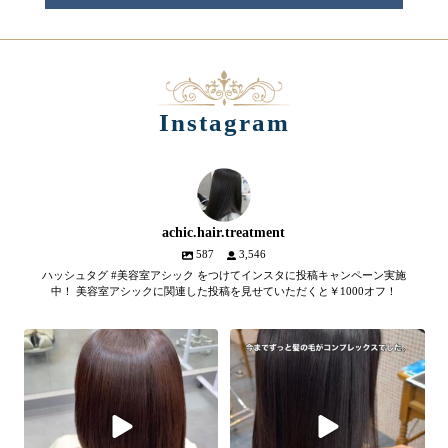
Instagram
achic.hair.treatment
587
3,546
ハッシュタグ #美容室アシック をつけてインスタに投稿キャンペーン実施
中！ 美容室アシックに関連した投稿を見せていただくと￥1000オフ！
【髪質改善メテオトリートメン
髪のツヤ、諦めていません
ト】
か？
...
SNSやYouTubeで話題のメテオト