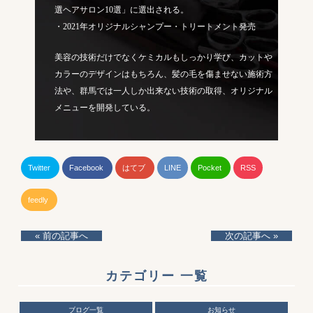
選ヘアサロン10選」に選出される。
・2021年オリジナルシャンプー・トリートメント発売
美容の技術だけでなくケミカルもしっかり学び、カットや
カラーのデザインはもちろん、髪の毛を傷ませない施術方
法や、群馬では一人しか出来ない技術の取得、オリジナル
メニューを開発している。
Twitter
Facebook
はてブ
LINE
Pocket
RSS
feedly
« 前の記事へ
次の記事へ »
カテゴリー 一覧
ブログ一覧
お知らせ