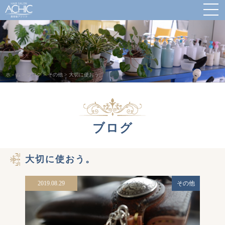
ホ－ム
>
ブログ
>
その他
>
大切に使おう。
ブログ
大切に使おう。
2019.08.29
その他