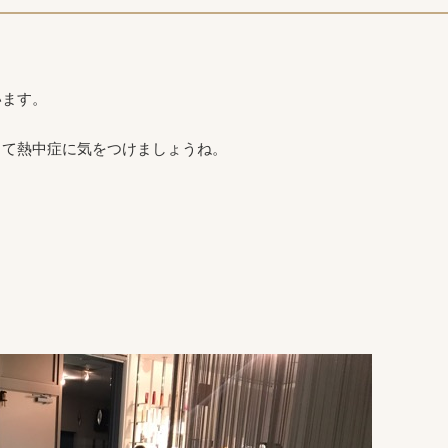
います。
って熱中症に気をつけましょうね。
。