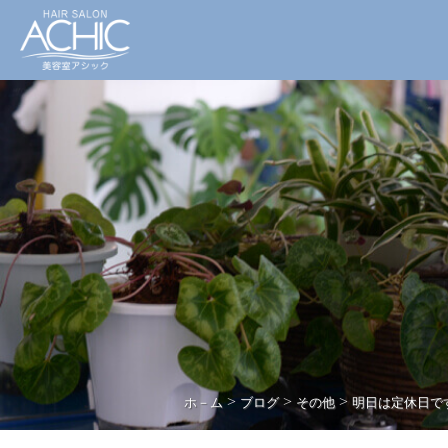
>
>
>
ホ－ム
ブログ
その他
明日は定休日で