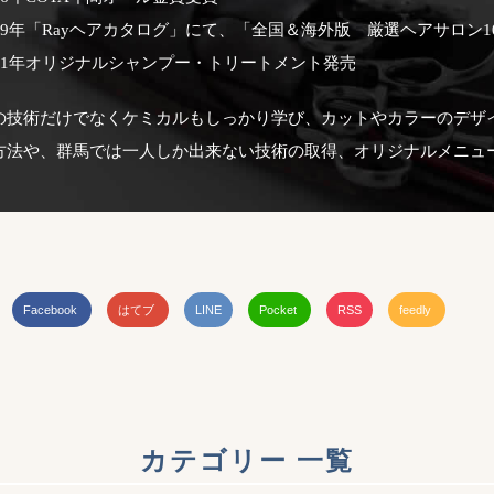
019年「Rayヘアカタログ」にて、「全国＆海外版 厳選ヘアサロン
021年オリジナルシャンプー・トリートメント発売
の技術だけでなくケミカルもしっかり学び、カットやカラーのデザ
方法や、群馬では一人しか出来ない技術の取得、オリジナルメニュ
Facebook
はてブ
LINE
Pocket
RSS
feedly
カテゴリー 一覧