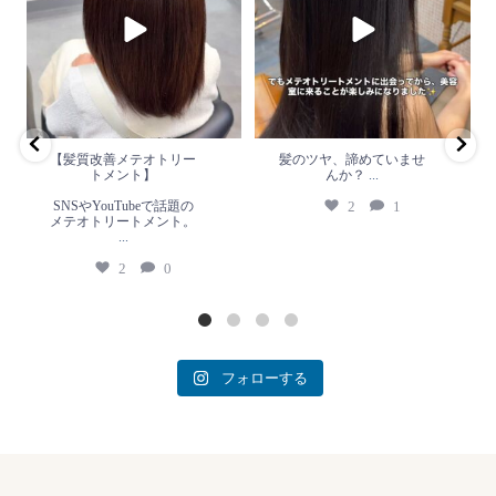
SNSやYouTubeで話題のメテオト
2
1
リートメント。
...
2
0
【髪質改善メテオトリー
髪のツヤ、諦めていませ
トメント】
んか？
...
SNSやYouTubeで話題の
2
1
メテオトリートメント。
...
2
0
フォローする