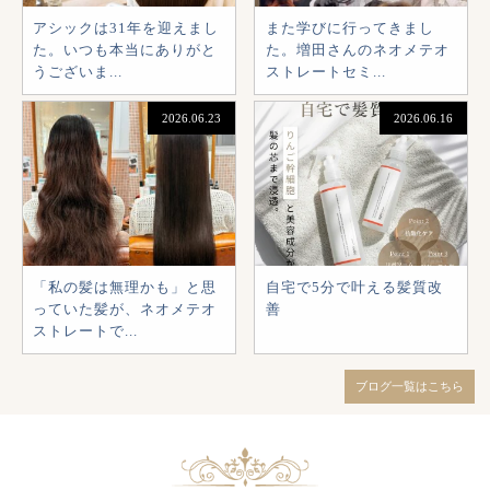
アシックは31年を迎えまし
また学びに行ってきまし
た。いつも本当にありがと
た。増田さんのネオメテオ
うございま...
ストレートセミ...
2026.06.23
2026.06.16
「私の髪は無理かも」と思
自宅で5分で叶える髪質改
っていた髪が、ネオメテオ
善
ストレートで...
ブログ一覧はこちら