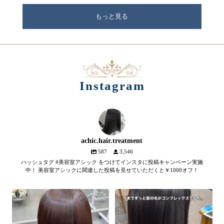
もっと見る
Instagram
achic.hair.treatment
587
3,546
ハッシュタグ #美容室アシック をつけてインスタに投稿キャンペーン実施
中！ 美容室アシックに関連した投稿を見せていただくと￥1000オフ！
【髪質改善メテオトリートメン
髪のツヤ、諦めていません
ト】
か？
...