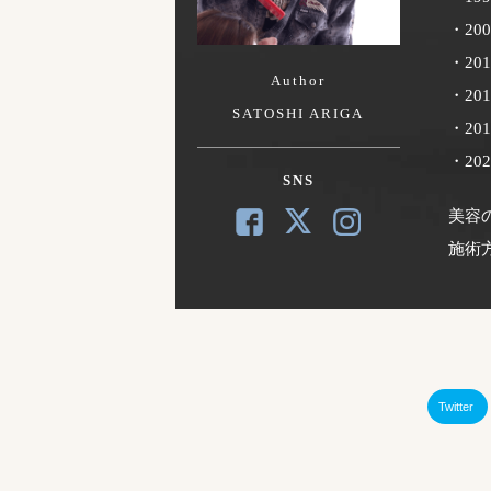
・20
・20
Author
・20
SATOSHI ARIGA
・2
・2
SNS
美容
施術
Twitter