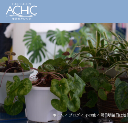
>
>
>
ホ－ム
ブログ
その他
明日明後日は連