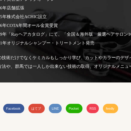
06年店舗拡張
15年株式会社ACHIC設立
16年COTA年間オール金賞受賞
019年「Rayヘアカタログ」にて、「全国＆海外版 厳選ヘアサロン
021年オリジナルシャンプー・トリートメント発売
の技術だけでなくケミカルもしっかり学び、カットやカラーのデザ
方法や、群馬では一人しか出来ない技術の取得、オリジナルメニュ
Facebook
はてブ
LINE
Pocket
RSS
feedly