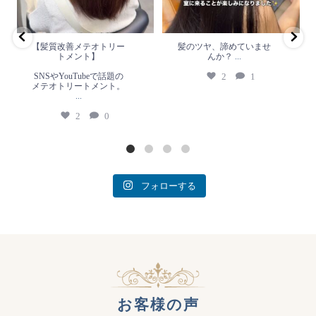
2
0
【髪質改善メテオトリー
髪のツヤ、諦めていませ
トメント】
んか？
...
SNSやYouTubeで話題の
2
1
メテオトリートメント。
...
2
0
フォローする
お客様の声