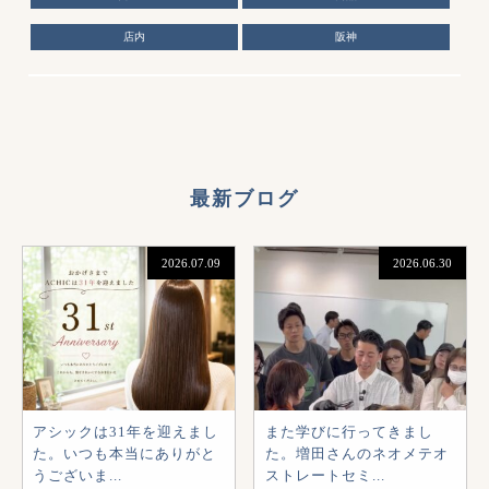
店内
阪神
最新ブログ
2026.07.09
2026.06.30
アシックは31年を迎えまし
また学びに行ってきまし
た。いつも本当にありがと
た。増田さんのネオメテオ
うございま...
ストレートセミ...