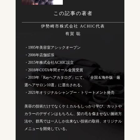
この記事の著者
伊勢崎市株式会社 ACHIC代表
有賀 聡
・1995年美容室アシックオープン
・2006年店舗拡張
・2015年株式会社ACHIC設立
・2016年COTA年間オール金賞受賞
・2019年「Rayヘアカタログ」にて、「全国＆海外版 厳
選ヘアサロン10選」に選出される。
・2021年オリジナルシャンプー・トリートメント発売
美容の技術だけでなくケミカルもしっかり学び、カットや
カラーのデザインはもちろん、髪の毛を傷ませない施術方
法や、群馬では一人しか出来ない技術の取得、オリジナル
メニューを開発している。