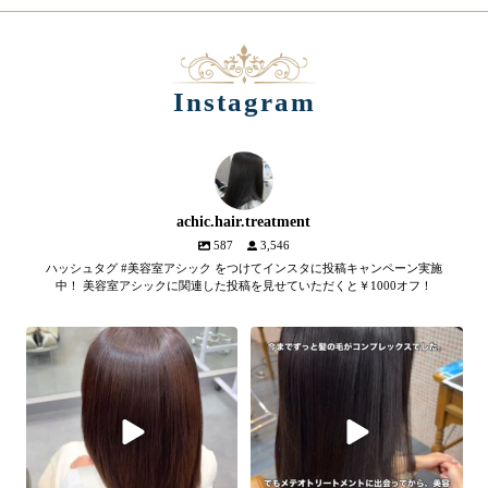
Instagram
achic.hair.treatment
587
3,546
ハッシュタグ #美容室アシック をつけてインスタに投稿キャンペーン実施
中！ 美容室アシックに関連した投稿を見せていただくと￥1000オフ！
【髪質改善メテオトリートメン
髪のツヤ、諦めていません
ト】
か？
...
SNSやYouTubeで話題のメテオト
2
1
リートメント。
...