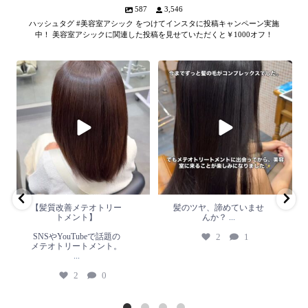
587
3,546
ハッシュタグ #美容室アシック をつけてインスタに投稿キャンペーン実施
中！ 美容室アシックに関連した投稿を見せていただくと￥1000オフ！
【髪質改善メテオトリートメン
髪のツヤ、諦めていません
ト】
か？
...
SNSやYouTubeで話題のメテオト
2
1
リートメント。
...
2
0
【髪質改善メテオトリー
髪のツヤ、諦めていませ
トメント】
んか？
...
SNSやYouTubeで話題の
2
1
メテオトリートメント。
...
2
0