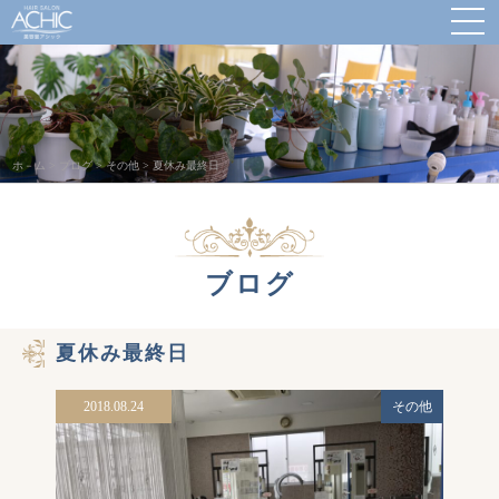
ホ－ム
>
ブログ
>
その他
>
夏休み最終日
ブログ
夏休み最終日
2018.08.24
その他