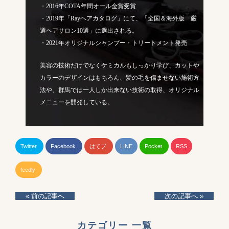
・2016年COTA年間オール金賞受賞
・2019年「Rayヘアカタログ」にて、「全国＆海外版 厳
選ヘアサロン10選」に選出される。
・2021年オリジナルシャンプー・トリートメント発売
美容の技術だけでなくケミカルもしっかり学び、カットや
カラーのデザインはもちろん、髪の毛を傷ませない施術方
法や、群馬では一人しか出来ない技術の取得、オリジナル
メニューを開発している。
Twitter
Facebook
はてブ
LINE
Pocket
RSS
feedly
« 前の記事へ
次の記事へ »
カテゴリー 一覧