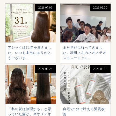
2026.07.09
2026.06.30
アシックは31年を迎えまし
また学びに行ってきまし
た。いつも本当にありがと
た。増田さんのネオメテオ
うございま...
ストレートセミ...
2026.06.23
2026.06.16
「私の髪は無理かも」と思
自宅で5分で叶える髪質改
っていた髪が、ネオメテオ
善