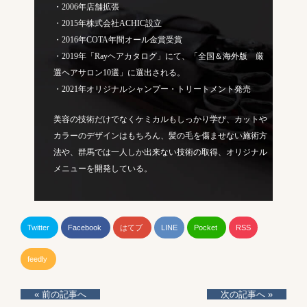
・2006年店舗拡張
・2015年株式会社ACHIC設立
・2016年COTA年間オール金賞受賞
・2019年「Rayヘアカタログ」にて、「全国＆海外版 厳
選ヘアサロン10選」に選出される。
・2021年オリジナルシャンプー・トリートメント発売
美容の技術だけでなくケミカルもしっかり学び、カットや
カラーのデザインはもちろん、髪の毛を傷ませない施術方
法や、群馬では一人しか出来ない技術の取得、オリジナル
メニューを開発している。
Twitter
Facebook
はてブ
LINE
Pocket
RSS
feedly
« 前の記事へ
次の記事へ »