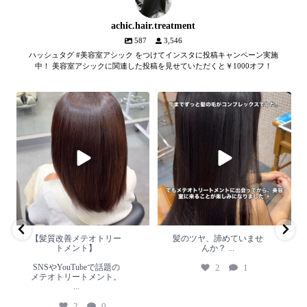
achic.hair.treatment
587
3,546
ハッシュタグ #美容室アシック をつけてインスタに投稿キャンペーン実施
中！ 美容室アシックに関連した投稿を見せていただくと￥1000オフ！
【髪質改善メテオトリートメン
髪のツヤ、諦めていません
ト】
か？
...
SNSやYouTubeで話題のメテオト
2
1
リートメント。
...
2
0
【髪質改善メテオトリー
髪のツヤ、諦めていませ
トメント】
んか？
...
SNSやYouTubeで話題の
2
1
メテオトリートメント。
...
2
0