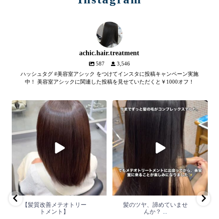
achic.hair.treatment
587
3,546
ハッシュタグ #美容室アシック をつけてインスタに投稿キャンペーン実施
中！ 美容室アシックに関連した投稿を見せていただくと￥1000オフ！
【髪質改善メテオトリートメン
髪のツヤ、諦めていません
ト】
か？
...
SNSやYouTubeで話題のメテオト
2
1
リートメント。
...
2
0
【髪質改善メテオトリー
髪のツヤ、諦めていませ
トメント】
んか？
...