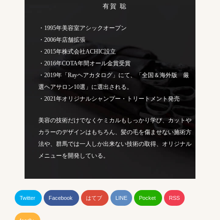
有賀 聡
・1995年美容室アシックオープン
・2006年店舗拡張
・2015年株式会社ACHIC設立
・2016年COTA年間オール金賞受賞
・2019年「Rayヘアカタログ」にて、「全国＆海外版 厳
選ヘアサロン10選」に選出される。
・2021年オリジナルシャンプー・トリートメント発売
美容の技術だけでなくケミカルもしっかり学び、カットや
カラーのデザインはもちろん、髪の毛を傷ませない施術方
法や、群馬では一人しか出来ない技術の取得、オリジナル
メニューを開発している。
Twitter
Facebook
はてブ
LINE
Pocket
RSS