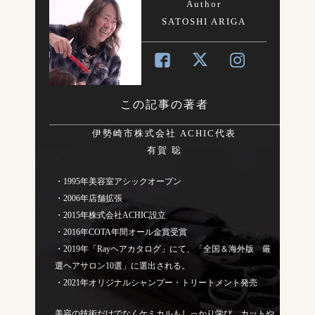
Author
SATOSHI ARIGA
この記事の著者
伊勢崎市株式会社 ACHIC代表
有賀 聡
・1995年美容室アシックオープン
・2006年店舗拡張
・2015年株式会社ACHIC設立
・2016年COTA年間オール金賞受賞
・2019年「Rayヘアカタログ」にて、「全国＆海外版 厳
選ヘアサロン10選」に選出される。
・2021年オリジナルシャンプー・トリートメント発売
美容の技術だけでなくケミカルもしっかり学び、カットや