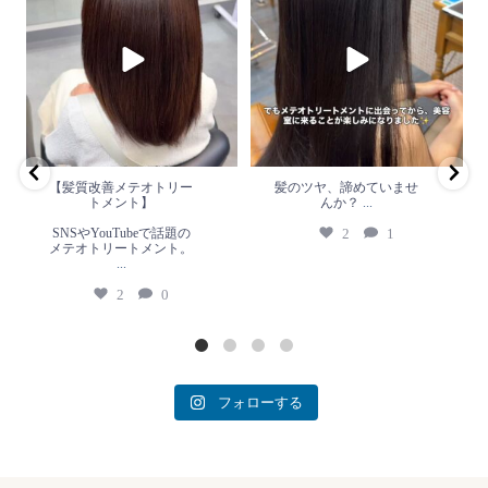
ト】
か？
...
SNSやYouTubeで話題のメテオト
2
1
リートメント。
...
2
0
【髪質改善メテオトリー
髪のツヤ、諦めていませ
トメント】
んか？
...
SNSやYouTubeで話題の
2
1
メテオトリートメント。
...
2
0
フォローする