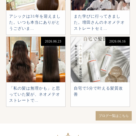
アシックは31年を迎えまし
また学びに行ってきまし
た。いつも本当にありがと
た。増田さんのネオメテオ
うございま...
ストレートセミ...
2026.06.23
2026.06.16
「私の髪は無理かも」と思
自宅で5分で叶える髪質改
っていた髪が、ネオメテオ
善
ストレートで...
ブログ一覧はこちら