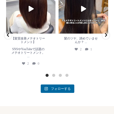
ト】
か？
...
SNSやYouTubeで話題のメテオト
2
1
リートメント。
...
2
0
【髪質改善メテオトリー
髪のツヤ、諦めていませ
トメント】
んか？
...
SNSやYouTubeで話題の
2
1
メテオトリートメント。
...
2
0
フォローする