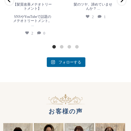
2
0
【髪質改善メテオトリー
髪のツヤ、諦めていませ
トメント】
んか？
...
SNSやYouTubeで話題の
2
1
メテオトリートメント。
...
2
0
フォローする
お客様の声