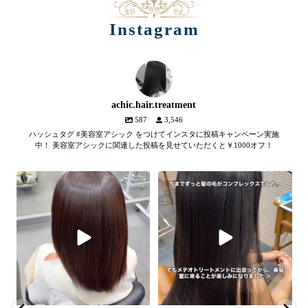
Instagram
achic.hair.treatment
587
3,546
ハッシュタグ #美容室アシック をつけてインスタに投稿キャンペーン実施
中！ 美容室アシックに関連した投稿を見せていただくと￥1000オフ！
【髪質改善メテオトリートメン
髪のツヤ、諦めていません
ト】
か？
...
SNSやYouTubeで話題のメテオト
2
1
リートメント。
...