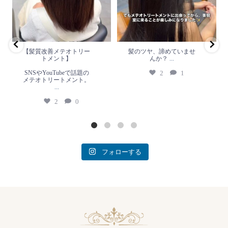
SNSやYouTubeで話題のメテオト
2
1
リートメント。
...
2
0
【髪質改善メテオトリー
髪のツヤ、諦めていませ
トメント】
んか？
...
SNSやYouTubeで話題の
2
1
メテオトリートメント。
...
2
0
フォローする