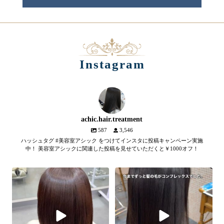
Instagram
achic.hair.treatment
587
3,546
ハッシュタグ #美容室アシック をつけてインスタに投稿キャンペーン実施
中！ 美容室アシックに関連した投稿を見せていただくと￥1000オフ！
【髪質改善メテオトリートメン
髪のツヤ、諦めていません
ト】
か？
...