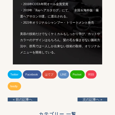
・2016年COTA年間オール金賞受賞
・2019年「Rayヘアカタログ」にて、「全国＆海外版 厳
選ヘアサロン10選」に選出される。
・2021年オリジナルシャンプー・トリートメント発売
美容の技術だけでなくケミカルもしっかり学び、カットや
カラーのデザインはもちろん、髪の毛を傷ませない施術方
法や、群馬では一人しか出来ない技術の取得、オリジナル
メニューを開発している。
Twitter
Facebook
はてブ
LINE
Pocket
RSS
feedly
« 前の記事へ
次の記事へ »
カテゴリー 一覧